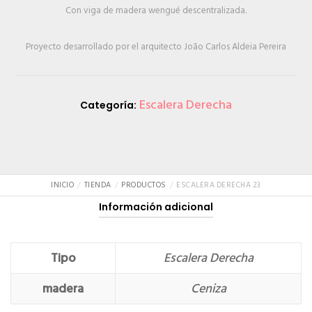
Con viga de madera wengué descentralizada.
Proyecto desarrollado por el arquitecto João Carlos Aldeia Pereira
Escalera Derecha
Categoría:
INICIO
TIENDA
PRODUCTOS
ESCALERA DERECHA 23
Información adicional
Tipo
Escalera Derecha
madera
Ceniza