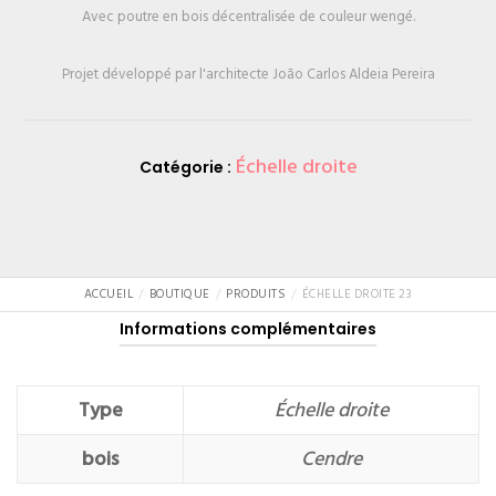
Avec poutre en bois décentralisée de couleur wengé.
Projet développé par l'architecte João Carlos Aldeia Pereira
Échelle droite
Catégorie :
ACCUEIL
BOUTIQUE
PRODUITS
ÉCHELLE DROITE 23
Informations complémentaires
Type
Échelle droite
bois
Cendre