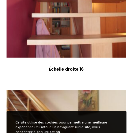
Échelle droite 16
Ce site utilise des cookies pour permettre une meilleure
expérience utilisateur. En naviguant sur le site, vous
ES
consentez à son utilisation.