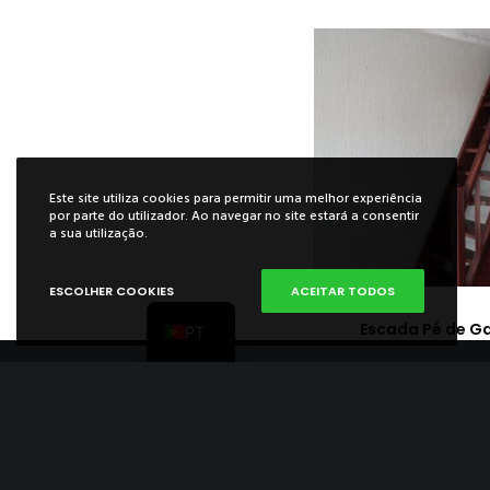
Este site utiliza cookies para permitir uma melhor experiência
por parte do utilizador. Ao navegar no site estará a consentir
ES
a sua utilização.
FR
ESCOLHER COOKIES
ACEITAR TODOS
EN
Escada Pé de Ga
PT
Rua 15 de Agosto
3780-351 Avelãs de Camin
Anadia