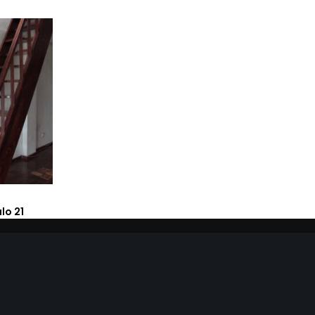
lo 21
ho
(cha